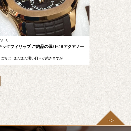
08.15
テックフィリップ ご納品の儀5164Rアクアノー
にちは まだまだ暑い日々が続きますが ……
TOP