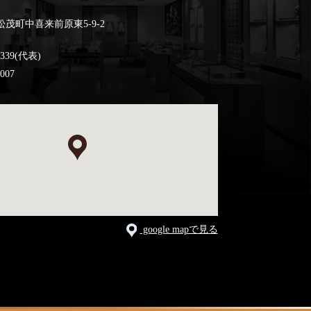
茂町中喜来前原東5-9-2
3339(代表)
0007
google mapで見る