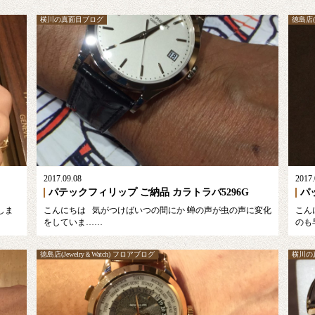
横川の真面目ブログ
徳島店(J
2017.09.08
2017.
パテックフィリップ ご納品 カラトラバ5296G
パ
しま
こんにちは 気がつけばいつの間にか 蝉の声が虫の声に変化
こん
をしていま……
のも
徳島店(Jewelry＆Watch) フロアブログ
横川の