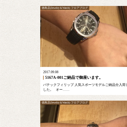
徳島店(Jewelry＆Watch) フロアブログ
2017.09.08
5167A-001ご納品で御座います。
パテックフィリップ 人気スポーツモデルご納品分入荷
した。 オー……
徳島店(Jewelry＆Watch) フロアブログ