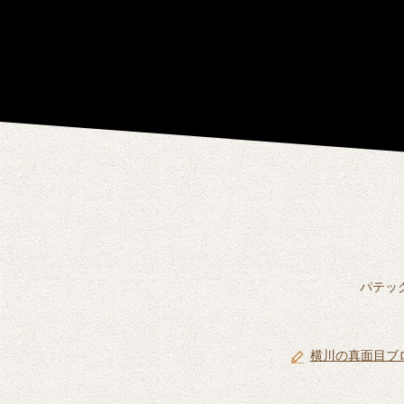
パテッ
横川の真面目ブ