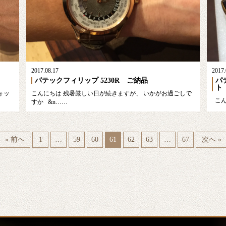
2017.08.17
2017.
パテックフィリップ 5230R ご納品
パ
ト
ォッ
こんにちは 残暑厳しい日が続きますが、 いかがお過ごしで
こん
すか &n……
« 前へ
1
…
59
60
61
62
63
…
67
次へ »