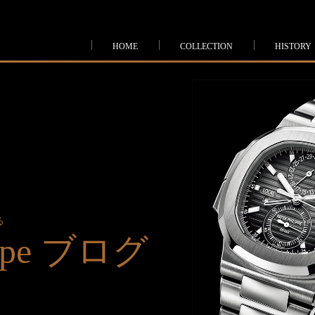
HOME
COLLECTION
HISTORY
る
lippe ブログ