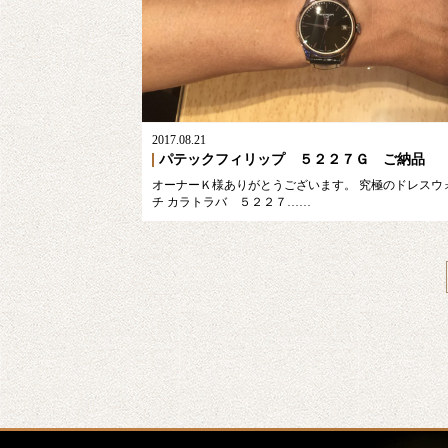
2017.08.21
パテックフィリップ ５２２７Ｇ ご納品
オーナーＫ様ありがとうございます。 究極のドレスウ
チ カラトラバ ５２２７……