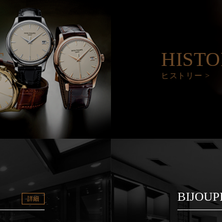
T
HIST
ヒストリー >
BIJOUP
詳細