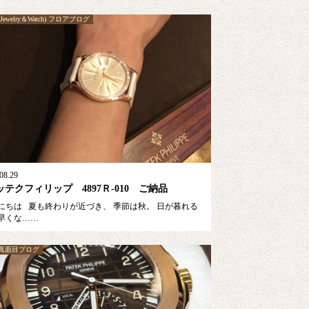
ewelry＆Watch) フロアブログ
08.29
ッテクフィリップ 4897Ｒ-010 ご納品
にちは 夏も終わりが近づき、 季節は秋。 日が暮れる
早くな……
真面目ブログ