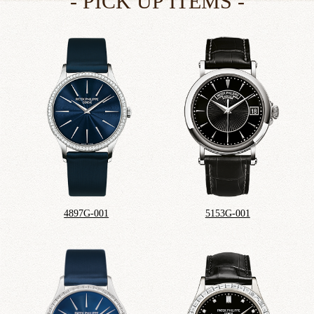
4897G-001
5153G-001