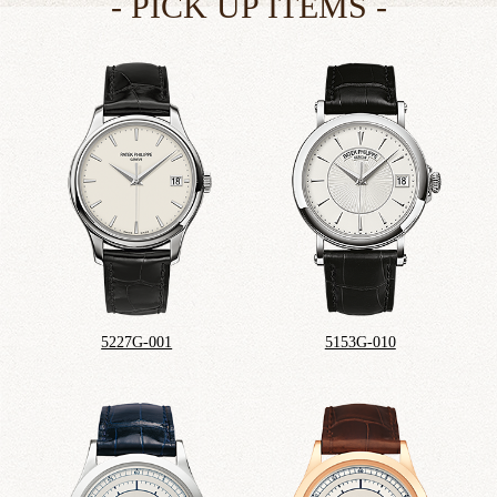
5227G-001
5153G-010