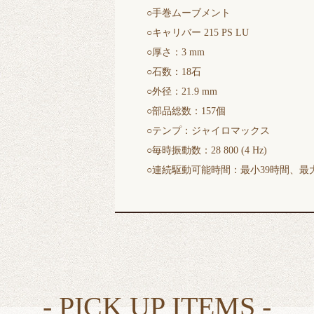
○手巻ムーブメント
○キャリバー 215 PS LU
○厚さ：3 mm
○石数：18石
○外径：21.9 mm
○部品総数：157個
○テンプ：ジャイロマックス
○毎時振動数：28 800 (4 Hz)
○連続駆動可能時間：最小39時間、最大