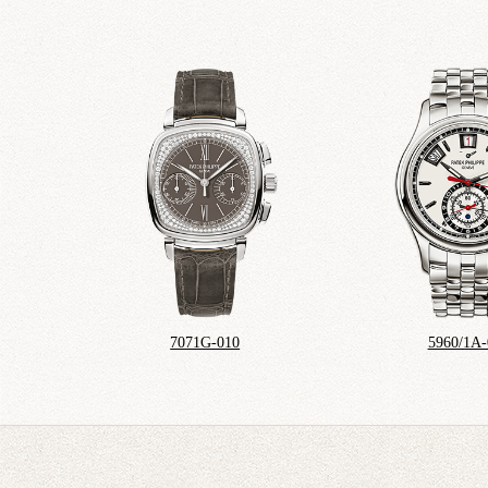
7071G-010
5960/1A-