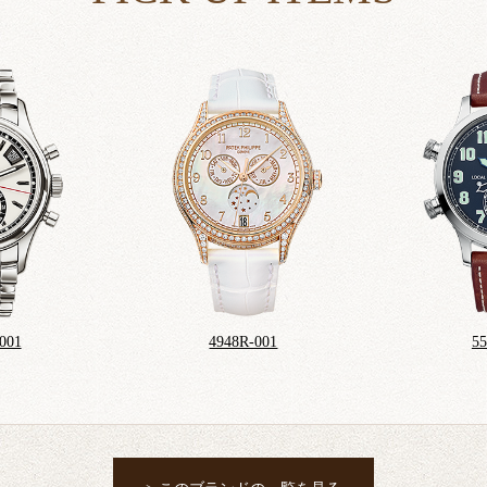
001
4948R-001
5