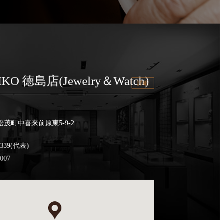
IKO 徳島店(Jewelry＆Watch)
詳細
茂町中喜来前原東5-9-2
3339(代表)
0007