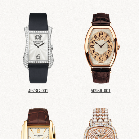
4973G-001
5098R-001