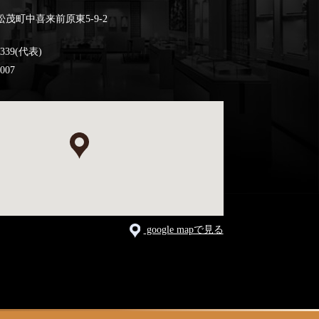
茂町中喜来前原東5-9-2
3339(代表)
0007
google mapで見る