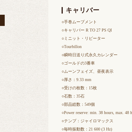
キャリバー
○手巻ムーブメント
○キャリバー R TO 27 PS QI
○ミニット・リピーター
○Tourbillon
○瞬時日送り式永久カレンダー
○ゴールドの3番車
○ムーンフェイズ、昼夜表示
○厚さ：9.33 mm
○受けの枚数：15枚
○石数：35石
○部品総数：549個
○Power reserve: min. 38 hours, max. 48 
○テンプ：ジャイロマックス
○毎時振動数：21 600 (3 Hz)