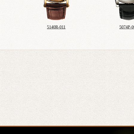
5140R-011
5074P-0