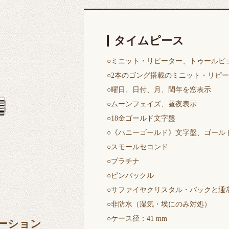
タイムピース
○ミニット・リピーター、トゥールビ
○2本のゴング搭載のミニット・リピ
○曜日、日付、月、閏年を窓表示
○ムーンフェイズ、昼夜表示
○18金ゴールド文字盤
○《ハニーゴールド》文字盤、ゴール
○スモールセコンド
○プラチナ
○ピンバックル
○サファイヤクリスタル・バックと通
○非防水（湿気・埃にのみ対処）
○ケース径：41 mm
ーション