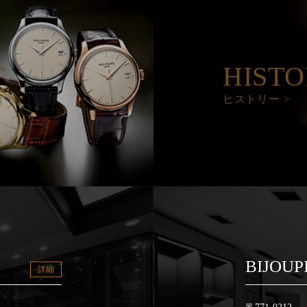
T
HIST
ヒストリー >
BIJOUP
詳細