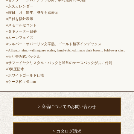
○センター・クロノグラフ秒針、瞬時運針式30分計
○永久カレンダー
○曜日、月、閏年、昼夜を窓表示
○日付を指針表示
○スモールセコンド
○タキメーター目盛
○ムーンフェイズ
○シルバー・オパーリン文字盤、ゴールド植字インデックス
○Alligator strap with square scales, hand-stitched, matte dark brown, fold-over clasp
○折り畳み式バックル
○サファイヤクリスタル・バックと通常のケースバックが共に付属
○3気圧防水
○ホワイトゴールド仕様
○ケース径：41 mm
> 商品についてのお問い合わせ
> カタログ請求