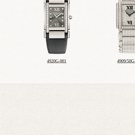
4920G-001
4909/50G