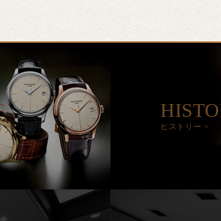
T
HIST
ヒストリー >