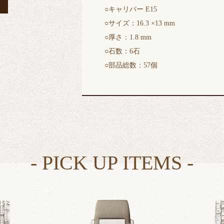
○キャリバー E15
○サイズ：16.3 ×13 mm
○厚さ：1.8 mm
○石数：6石
○部品総数：57個