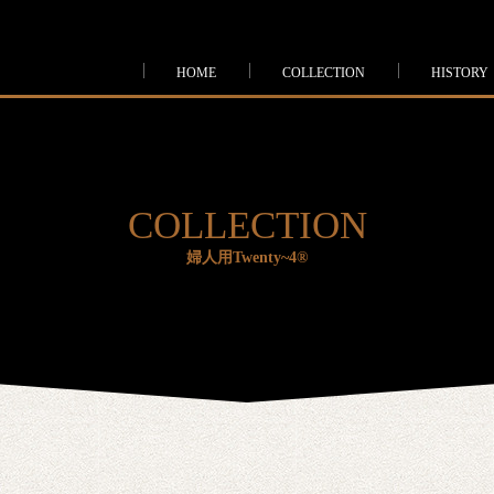
HOME
COLLECTION
HISTORY
COLLECTION
婦人用Twenty~4®