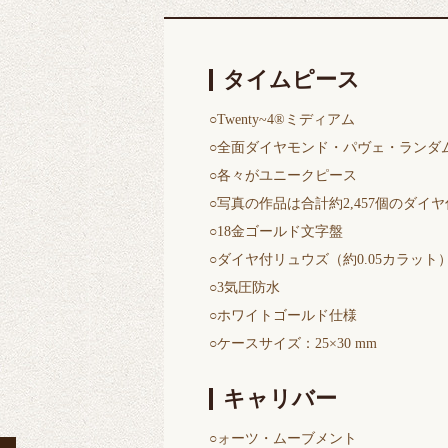
タイムピース
○Twenty~4®ミディアム
○全面ダイヤモンド・パヴェ・ランダ
○各々がユニークピース
○写真の作品は合計約2,457個のダイヤ
○18金ゴールド文字盤
○ダイヤ付リュウズ（約0.05カラット
○3気圧防水
○ホワイトゴールド仕様
○ケースサイズ：25×30 mm
キャリバー
○ォーツ・ムーブメント