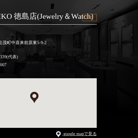
IKO 徳島店(Jewelry＆Watch)
詳細
茂町中喜来前原東5-9-2
3339(代表)
0007
google mapで見る