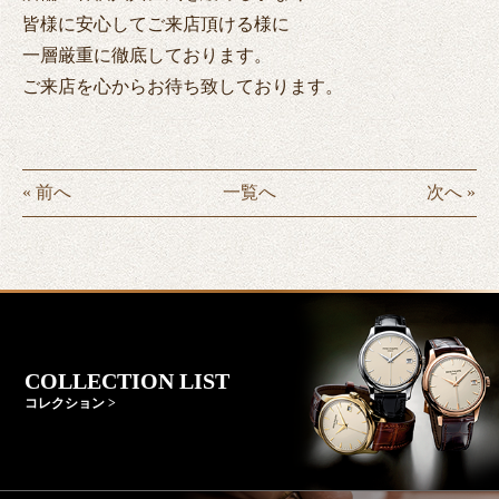
皆様に安心してご来店頂ける様に
一層厳重に徹底しております。
ご来店を心からお待ち致しております。
« 前へ
一覧へ
次へ »
COLLECTION LIST
コレクション >