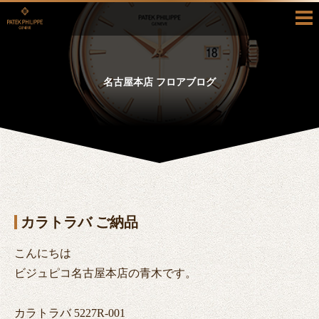
HOME
COLLECTION
名古屋本店 フロアブログ
HISTORY
SHOP INFO
BLOG/RECRUIT
真面目ブログ
採用情報
CONTACT
カラトラバ ご納品
お問い合わせ
カタログ請求
こんにちは
ビジュピコ名古屋本店の青木です。
カラトラバ 5227R-001