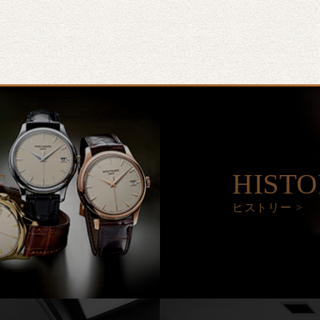
T
HIST
ヒストリー >