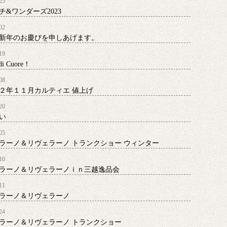
25
チ&ワンダーズ2023
02
新年のお慶びを申しあげます。
19
 di Cuore！
08
２年１１月カルティエ 値上げ
20
い
05
ラーノ＆リヴェラーノ トランクショー ウィンター
10
ラーノ＆リヴェラーノｉｎ三越逸品会
11
ラーノ＆リヴェラーノ
24
ラーノ＆リヴェラーノ トランクショー