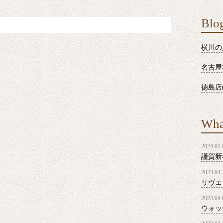
Blog
横川の
名古屋
徳島店(
Wha
2024.01.
謹賀新年
2023.04.
リヴェ
2023.04.
ウォッ