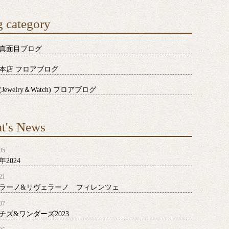
 category
真面目ブログ
本店 フロアブログ
Jewelry＆Watch) フロアブログ
t's News
05
2024
21
ラーノ&リヴェラーノ フィレンツェ
07
チズ&ワンダーズ2023