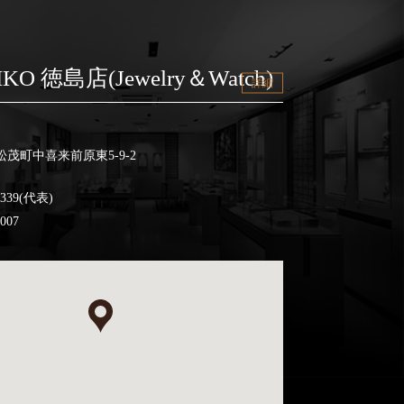
IKO 徳島店(Jewelry＆Watch)
詳細
茂町中喜来前原東5-9-2
3339(代表)
0007